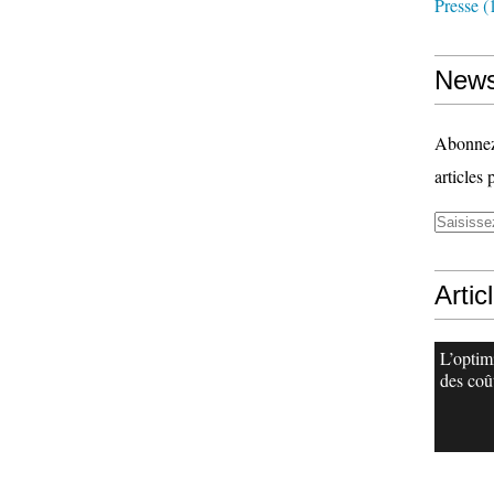
Presse
(
News
Abonnez-
articles 
Artic
L’optim
des coû