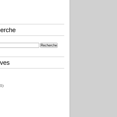
erche
ives
1)