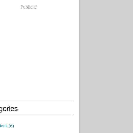
Publicité
gories
ions
(6)