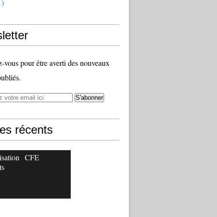
1)
letter
vous pour être averti des nouveaux
publiés.
les récents
isation
CFE
ts