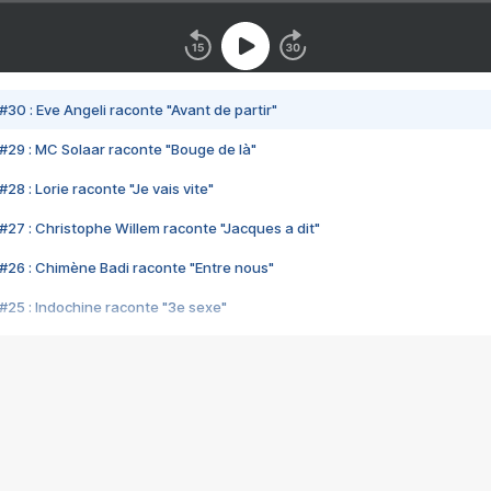
#30 : Eve Angeli raconte "Avant de partir"
#29 : MC Solaar raconte "Bouge de là"
28 : Lorie raconte "Je vais vite"
#27 : Christophe Willem raconte "Jacques a dit"
#26 : Chimène Badi raconte "Entre nous"
#25 : Indochine raconte "3e sexe"
#24 : Zaho raconte "C'est chelou"
#23 : Patrick Bruel raconte "Au café des délices"
#22 : Kyo raconte "Le chemin"
#21 : Nolwenn Leroy raconte "Cassé"